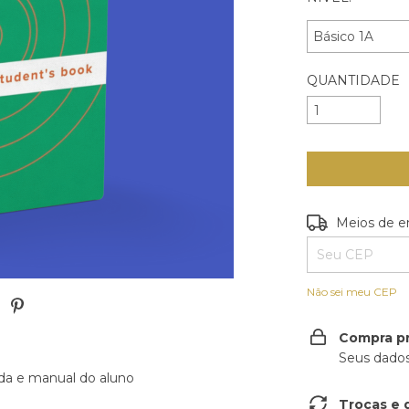
QUANTIDADE
Entregas para o
Meios de e
Não sei meu CEP
Compra p
Seus dados
zada e manual do aluno
Trocas e 