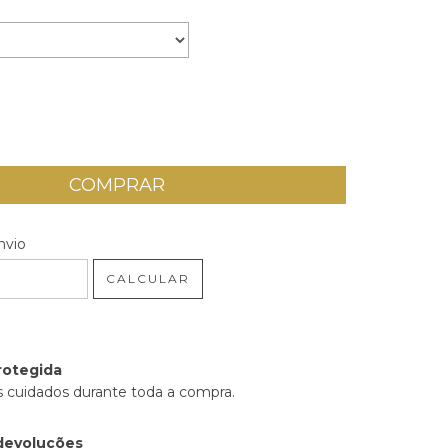
 CEP:
ALTERAR CEP
nvio
CALCULAR
rotegida
 cuidados durante toda a compra.
devoluções